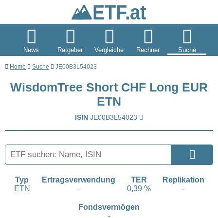
News
Ratgeber
Vergleiche
Rechner
Suche
Home
Suche
JE00B3L54023
WisdomTree Short CHF Long EUR
ETN
ISIN
JE00B3L54023
Typ
Ertragsverwendung
TER
Replikation
ETN
-
0,39 %
-
Fondsvermögen
-