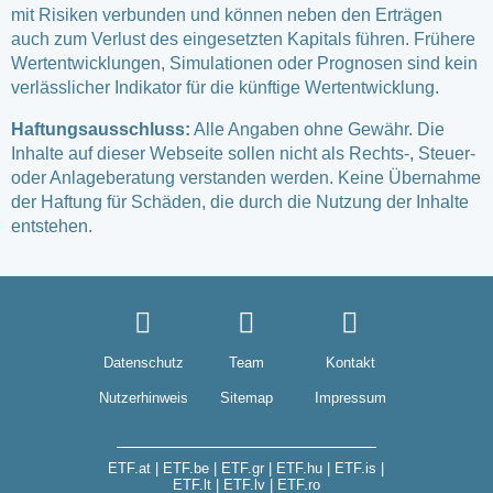
mit Risiken verbunden und können neben den Erträgen
auch zum Verlust des eingesetzten Kapitals führen. Frühere
Wertentwicklungen, Simulationen oder Prognosen sind kein
verlässlicher Indikator für die künftige Wertentwicklung.
Haftungsausschluss:
Alle Angaben ohne Gewähr. Die
Inhalte auf dieser Webseite sollen nicht als Rechts-, Steuer-
oder Anlageberatung verstanden werden. Keine Übernahme
der Haftung für Schäden, die durch die Nutzung der Inhalte
entstehen.
Datenschutz
Team
Kontakt
Nutzerhinweis
Sitemap
Impressum
ETF.at
|
ETF.be
|
ETF.gr
|
ETF.hu
|
ETF.is
|
ETF.lt
|
ETF.lv
|
ETF.ro