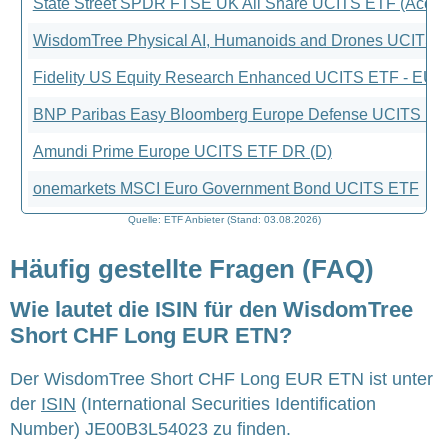
State Street SPDR FTSE UK All Share UCITS ETF (Acc)
WisdomTree Physical AI, Humanoids and Drones UCITS 
Fidelity US Equity Research Enhanced UCITS ETF - EU
BNP Paribas Easy Bloomberg Europe Defense UCITS ETF 
Amundi Prime Europe UCITS ETF DR (D)
onemarkets MSCI Euro Government Bond UCITS ETF
Quelle: ETF Anbieter (Stand: 03.08.2026)
Häufig gestellte Fragen (FAQ)
Wie lautet die ISIN für den WisdomTree
Short CHF Long EUR ETN?
Der WisdomTree Short CHF Long EUR ETN ist unter
der
ISIN
(International Securities Identification
Number) JE00B3L54023 zu finden.