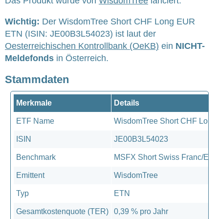
Das Produkt wurde von
WisdomTree
lanciert.
Wichtig:
Der WisdomTree Short CHF Long EUR
ETN (ISIN: JE00B3L54023) ist laut der
Oesterreichischen Kontrollbank (OeKB)
ein
NICHT-
Meldefonds
in Österreich.
Stammdaten
Merkmale
Details
ETF Name
WisdomTree Short CHF Lon
ISIN
JE00B3L54023
Benchmark
MSFX Short Swiss Franc/Euro
Emittent
WisdomTree
Typ
ETN
Gesamtkostenquote (TER)
0,39 % pro Jahr